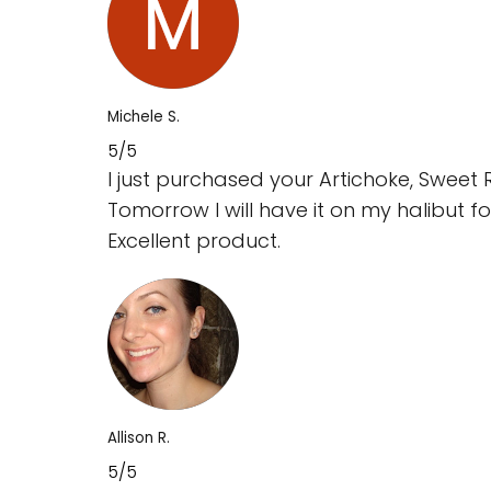
Michele S.
5/5
I just purchased your Artichoke, Sweet 
Tomorrow I will have it on my halibut fo
Excellent product.
Allison R.
5/5