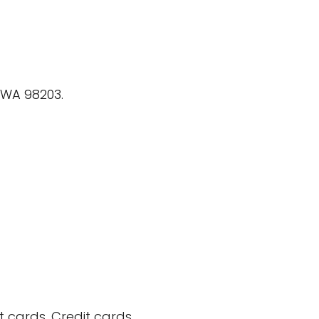
, WA 98203.
t cards, Credit cards.