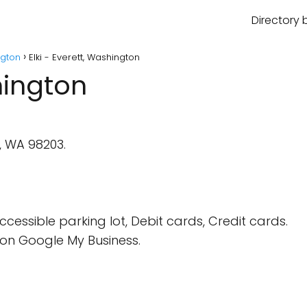
Directory 
gton
Elki - Everett, Washington
hington
t, WA 98203.
cessible parking lot, Debit cards, Credit cards.
on Google My Business.