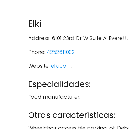
Elki
Address: 6101 23rd Dr W Suite A, Everett
Phone:
4252611002
.
Website:
elki.com
.
Especialidades:
Food manufacturer.
Otras características:
Wheelchair accessible parking lot, Debi