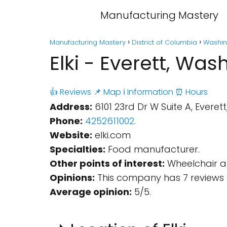
Manufacturing Mastery
Manufacturing Mastery
District of Columbia
Washin
Elki - Everett, Was
👍 Reviews
📌 Map
ℹ️ Information
⏰ Hours
Address:
6101 23rd Dr W Suite A, Everet
Phone:
4252611002
.
Website:
elki.com
Specialties:
Food manufacturer.
Other points of interest:
Wheelchair ac
Opinions:
This company has 7 reviews 
Average opinion:
5/5.