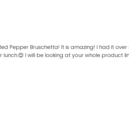
Red Pepper Bruschetta! It is amazing! I had it ove
r lunch.😊 I will be looking at your whole product l