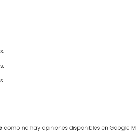
s.
s.
s.
e
como no hay opiniones disponibles en Google My