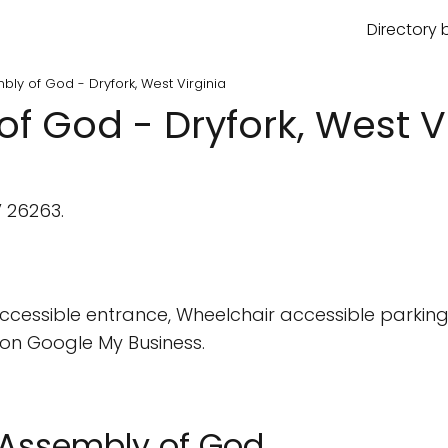
Directory 
bly of God - Dryfork, West Virginia
f God - Dryfork, West V
 26263.
cessible entrance, Wheelchair accessible parking 
on Google My Business.
k Assembly of God