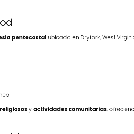
God
lesia pentecostal
ubicada en Dryfork, West Virgini
nea.
 religiosos
y
actividades comunitarias
, ofrecie