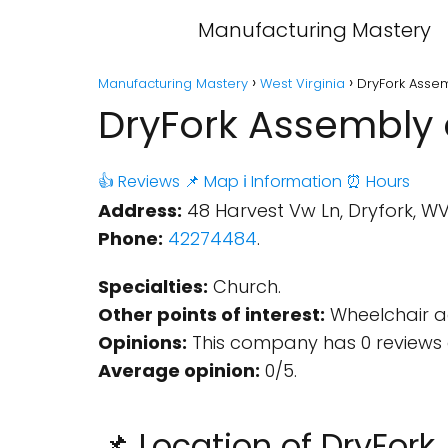
Manufacturing Mastery
Manufacturing Mastery
West Virginia
DryFork Assem
DryFork Assembly o
👍 Reviews
📌 Map
ℹ️ Information
⏰ Hours
Address:
48 Harvest Vw Ln, Dryfork, WV
Phone:
42274484
.
Specialties:
Church.
Other points of interest:
Wheelchair ac
Opinions:
This company has 0 reviews 
Average opinion:
0/5.
📌 Location of DryFor