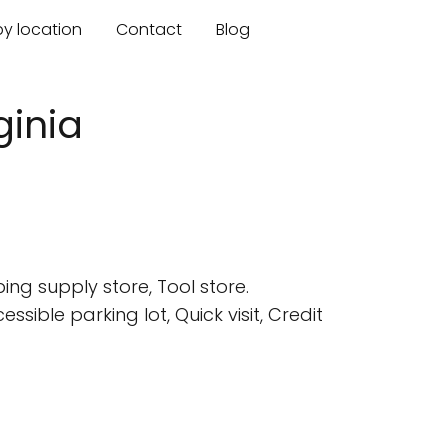
by location
Contact
Blog
ginia
ng supply store, Tool store.
ible parking lot, Quick visit, Credit