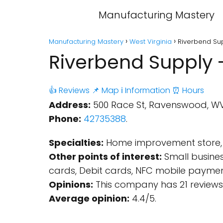
Manufacturing Mastery
Manufacturing Mastery
West Virginia
Riverbend Sup
Riverbend Supply 
👍 Reviews
📌 Map
ℹ️ Information
⏰ Hours
Address:
500 Race St, Ravenswood, WV
Phone:
42735388
.
Specialties:
Home improvement store, Ga
Other points of interest:
Small business
cards, Debit cards, NFC mobile payment
Opinions:
This company has 21 reviews
Average opinion:
4.4/5.