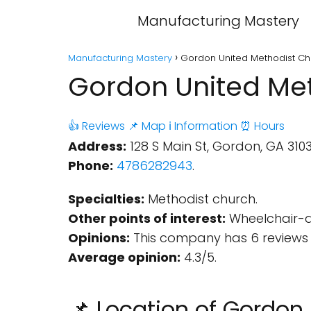
Manufacturing Mastery
Manufacturing Mastery
Gordon United Methodist Ch
Gordon United Met
👍 Reviews
📌 Map
ℹ️ Information
⏰ Hours
Address:
128 S Main St, Gordon, GA 3103
Phone:
4786282943
.
Specialties:
Methodist church.
Other points of interest:
Wheelchair-ac
Opinions:
This company has 6 reviews 
Average opinion:
4.3/5.
📌 Location of Gordon