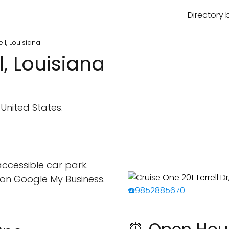
Directory 
ll, Louisiana
l, Louisiana
, United States.
ccessible car park.
on Google My Business.
☎️9852885670