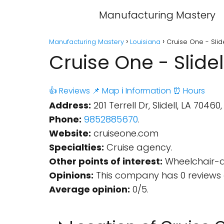
Manufacturing Mastery
Manufacturing Mastery
Louisiana
Cruise One - Slide
Cruise One - Slidel
👍 Reviews
📌 Map
ℹ️ Information
⏰ Hours
Address:
201 Terrell Dr, Slidell, LA 70460
Phone:
9852885670
.
Website:
cruiseone.com
Specialties:
Cruise agency.
Other points of interest:
Wheelchair-a
Opinions:
This company has 0 reviews 
Average opinion:
0/5.