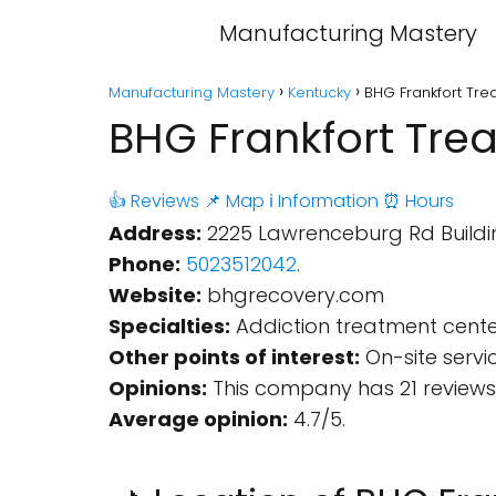
Manufacturing Mastery
Manufacturing Mastery
Kentucky
BHG Frankfort Trea
BHG Frankfort Trea
👍 Reviews
📌 Map
ℹ️ Information
⏰ Hours
Address:
2225 Lawrenceburg Rd Building
Phone:
5023512042
.
Website:
bhgrecovery.com
Specialties:
Addiction treatment cente
Other points of interest:
On-site servi
Opinions:
This company has 21 reviews
Average opinion:
4.7/5.